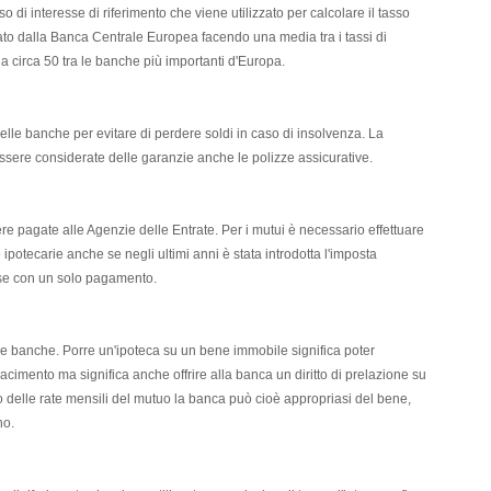
so di interesse di riferimento che viene utilizzato per calcolare il tasso
olato dalla Banca Centrale Europea facendo una media tra i tassi di
da circa 50 tra le banche più importanti d'Europa.
lle banche per evitare di perdere soldi in caso di insolvenza. La
ssere considerate delle garanzie anche le polizze assicurative.
 pagate alle Agenzie delle Entrate. Per i mutui è necessario effettuare
ipotecarie anche se negli ultimi anni è stata introdotta l'imposta
esse con un solo pagamento.
lle banche. Porre un'ipoteca su un bene immobile significa poter
cimento ma significa anche offrire alla banca un diritto di prelazione su
to delle rate mensili del mutuo la banca può cioè appropriasi del bene,
no.