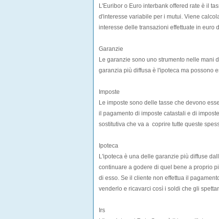
L'Euribor o Euro interbank offered rate è il tas
d'interesse variabile per i mutui. Viene calc
interesse delle transazioni effettuate in euro 
Garanzie
Le garanzie sono uno strumento nelle mani de
garanzia più diffusa è l'ipoteca ma possono e
Imposte
Le imposte sono delle tasse che devono essere
il pagamento di imposte catastali e di imposte 
sostitutiva che va a coprire tutte queste sp
Ipoteca
L'ipoteca è una delle garanzie più diffuse da
continuare a godere di quel bene a proprio pia
di esso. Se il cliente non effettua il pagamen
venderlo e ricavarci così i soldi che gli spetta
Irs