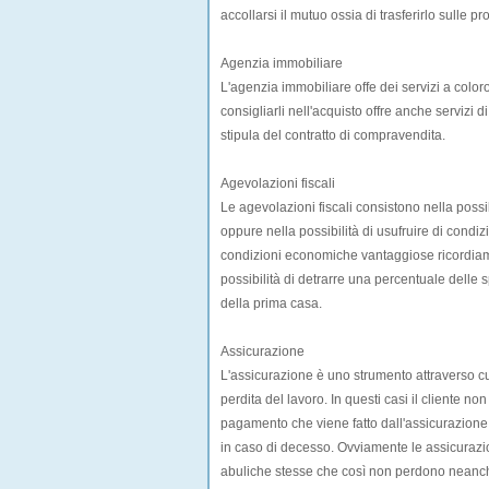
accollarsi il mutuo ossia di trasferirlo sulle pr
Agenzia immobiliare
L'agenzia immobiliare offe dei servizi a color
consigliarli nell'acquisto offre anche servizi d
stipula del contratto di compravendita.
Agevolazioni fiscali
Le agevolazioni fiscali consistono nella possi
oppure nella possibilità di usufruire di cond
condizioni economiche vantaggiose ricordiamo 
possibilità di detrarre una percentuale delle s
della prima casa.
Assicurazione
L'assicurazione è uno strumento attraverso cui i
perdita del lavoro. In questi casi il cliente no
pagamento che viene fatto dall'assicurazione 
in caso di decesso. Ovviamente le assicurazi
abuliche stesse che così non perdono neanc