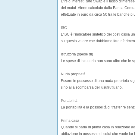
L'Irs o Interest Rate Swap è il tasso d'interess
dei mutui. Viene calcolato dalla Banca Centra
effettuate in euro da circa 50 tra le banche pi
ISC
L'ISC è l'indicatore sintetico dei costi ossia u
su questo valore che dobbiamo fare riferime
Istruttoria (spese di)
Le spese di istruttoria non sono altro che l
Nuda proprietà
Essere in possesso di una nuda proprietà sig
sino alla scomparsa dell'usufruttuario.
Portabilità
La portabilità è la possibilità di trasferire s
Prima casa
Quando si parla di prima casa in relazione a
abitazione in possesso di colui che vuole fa