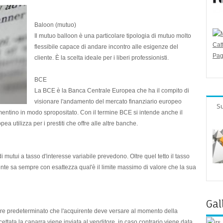
Baloon (mutuo)
Il mutuo balloon è una particolare tipologia di mutuo molto
flessibile capace di andare incontro alle esigenze del
cliente. È la scelta ideale per i liberi professionisti.
BCE
La BCE è la Banca Centrale Europea che ha il compito di
visionare l'andamento del mercato finanziario europeo
Su
umentino in modo spropositato. Con il termine BCE si intende anche il
a utilizza per i prestiti che offre alle altre banche.
di mutui a tasso d'interesse variabile prevedono. Oltre quel tetto il tasso
ente sa sempre con esattezza qual'è il limite massimo di valore che la sua
Gal
lore predeterminato che l'acquirente deve versare al momento della
ettata la caparra viene inviata al venditore, in caso contrario viene data