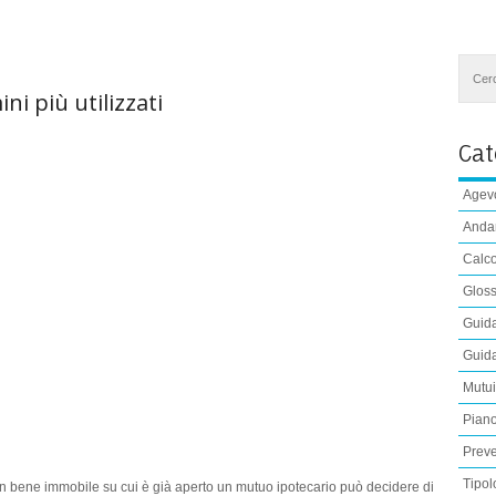
ni più utilizzati
Cat
Agevo
Anda
Calco
Gloss
Guida
Guida
Mutu
Pian
Preve
Tipol
n bene immobile su cui è già aperto un mutuo ipotecario può decidere di