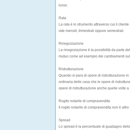
lusso.
Rata
La rata è lo strumento attraverso cui il clien
rate mensili, trimestrali oppure semestrali.
Rinegoziazione
La rinegoziazione è la possibilità da parte de
mutuo come ad esempio dei cambiamenti sul t
Ristrutturazione
Quando si para di opere di ristrutturazione i
ordinaria delle casa che le opere di ristruttu
opere di ristrutturazione anche quelle volte a 
Rogito notarile di compravendita
Il rogito notarile di compravendita non è altro c
Spread
Lo spread è la percentuale di guadagno dell