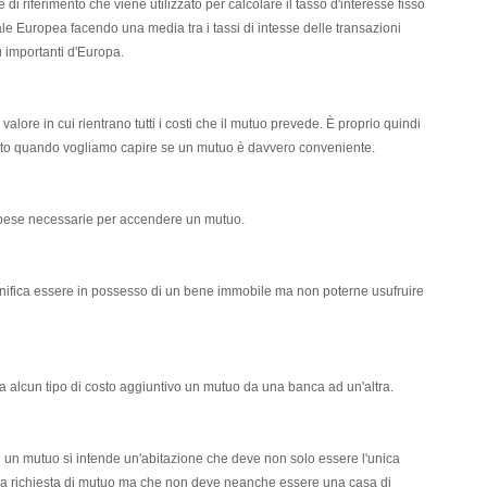
e di riferimento che viene utilizzato per calcolare il tasso d'interesse fisso
le Europea facendo una media tra i tassi di intesse delle transazioni
ù importanti d'Europa.
n valore in cui rientrano tutti i costi che il mutuo prevede. È proprio quindi
nto quando vogliamo capire se un mutuo è davvero conveniente.
e spese necessarie per accendere un mutuo.
nifica essere in possesso di un bene immobile ma non poterne usufruire
enza alcun tipo di costo aggiuntivo un mutuo da una banca ad un'altra.
d un mutuo si intende un'abitazione che deve non solo essere l'unica
r la richiesta di mutuo ma che non deve neanche essere una casa di