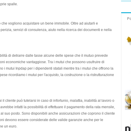
oprie spalle.
Po
o che vogliono acquistare un bene immobile. Oltre ad aiutarli e
i perizia, servizi di consulenza, aiuto nella ricerca dei documenti e nella
bilità di detrarre dalle tasse alcune delle spese che il mutuo prevede
izioni economiche vantaggiose. Tra i mutui che possono usufruire di
i mutui Inpdap per i dipendenti statali mentre tra i mutui che offrono la
pese ricordiamo i mutui per l'acquisto, la costruzione o la ristrutturazione
l cliente può tutelarsi in caso di infortunio, malattia, inabilità al lavoro o
n avrebbe infatti la possibilità di effettuare il pagamento della rata mensile,
al suo posto. Sono disponibili anche assicurazioni che coprono il cliente
oni devono essere considerate delle valide garanzie anche per le
he un euro.