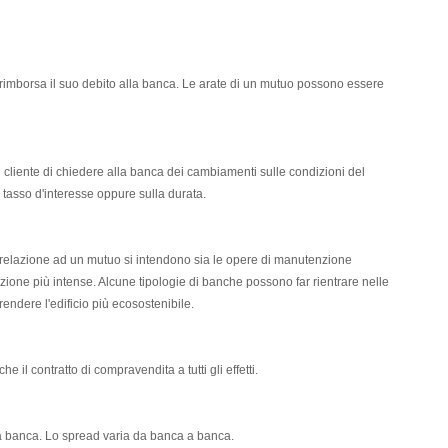
te rimborsa il suo debito alla banca. Le arate di un mutuo possono essere
l cliente di chiedere alla banca dei cambiamenti sulle condizioni del
asso d'interesse oppure sulla durata.
n relazione ad un mutuo si intendono sia le opere di manutenzione
razione più intense. Alcune tipologie di banche possono far rientrare nelle
rendere l'edificio più ecosostenibile.
he il contratto di compravendita a tutti gli effetti.
a banca. Lo spread varia da banca a banca.